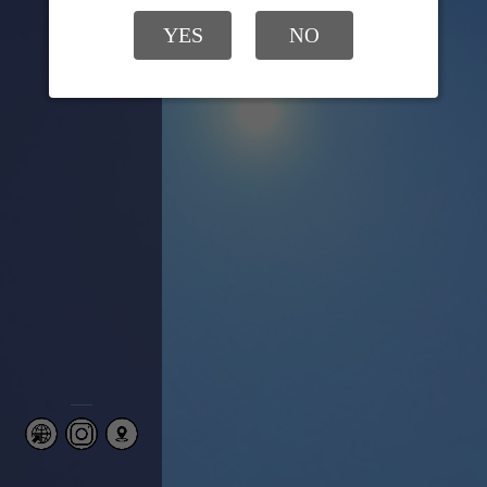
تلفن تماس
021-62807
YES
NO