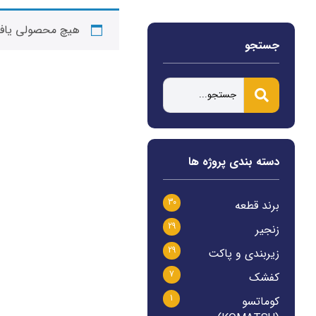
هیچ محصولی یاف
جستجو
دسته بندی پروژه ها
30
برند قطعه
29
زنجیر
29
زیربندی و پاکت
7
کفشک
1
کوماتسو