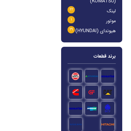
(KOMATSU)
22
لینک
1
موتور
29
هیوندای (HYUNDAI)
برند قطعات